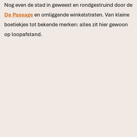
Nog even de stad in geweest en rondgestruind door de
De Passage
en omliggende winkelstraten. Van kleine
boetiekjes tot bekende merken: alles zit hier gewoon
op loopafstand.
Den Haag verraste me echt. En eerlijk? Vanuit
Stadsvilla Mozaic voelt de stad alsof alles precies
binnen handbereik ligt voor een perfect dagje weg.